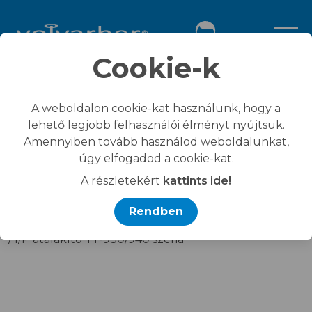
Cookie-k
Termék részletei
A weboldalon cookie-kat használunk, hogy a
lehető legjobb felhasználói élményt nyújtsuk.
Amennyiben tovább használod weboldalunkat,
úgy elfogadod a cookie-kat.
A részletekért
kattints ide!
Kezdőlap
/
Összes termék
Rendben
/
Kiegészítő termékek
/
I/P átalakító YT-930/940 széria