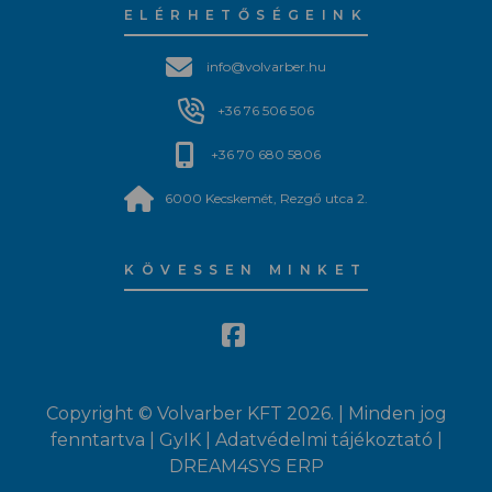
ELÉRHETŐSÉGEINK
info@volvarber.hu
+36 76 506 506
+36 70 680 5806
6000 Kecskemét, Rezgő utca 2.
KÖVESSEN MINKET
Copyright © Volvarber KFT 2026. | Minden jog
fenntartva |
GyIK
|
Adatvédelmi tájékoztató
|
DREAM4SYS ERP