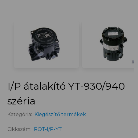
I/P átalakító YT-930/940
széria
Kategória:
Kiegészítő termékek
Cikkszám:
ROT-I/P-YT