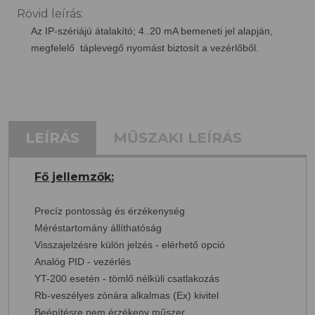
Rövid leírás:
Az IP-szériájú átalakító; 4..20 mA bemeneti jel alapján,
megfelelő táplevegő nyomást biztosít a vezérlőből.
LEÍRÁS
MŰSZAKI LEÍRÁS
Fő jellemzők:
Precíz pontosság és érzékenység
Méréstartomány állíthatóság
Visszajelzésre külön jelzés - elérhető opció
Analóg PID - vezérlés
YT-200 esetén - tömlő nélküli csatlakozás
Rb-veszélyes zónára alkalmas (Ex) kivitel
Beépítésre nem érzékeny műszer