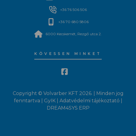
+36 76 506 506
+36 70 680 5806
6000 Kecskemét, Rezgő utca 2.
KÖVESSEN MINKET
Copyright © Volvarber KFT 2026. | Minden jog
fenntartva |
GyIK
|
Adatvédelmi tájékoztató
|
DREAM4SYS ERP