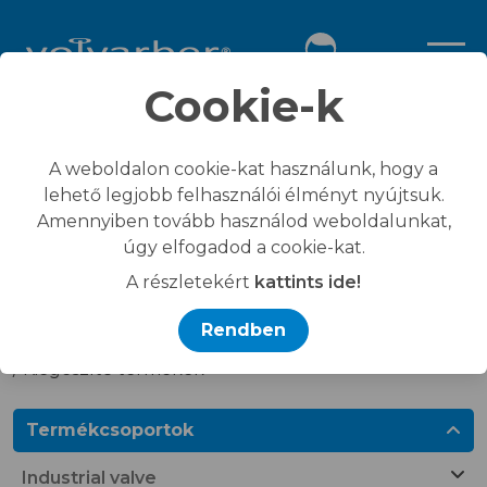
Cookie-k
Üdvözöljük megújult
A weboldalon cookie-kat használunk, hogy a
lehető legjobb felhasználói élményt nyújtsuk.
weboldalunkon!
Amennyiben tovább használod weboldalunkat,
úgy elfogadod a cookie-kat.
A részletekért
kattints ide!
Main page
Rendben
/
All products
/
Kiegészítő termékek
Termékcsoportok
Industrial valve