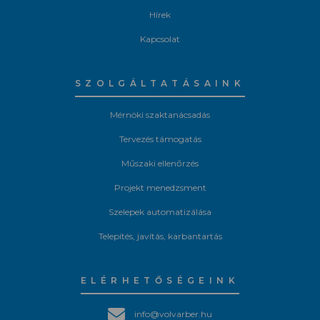
Hírek
Kapcsolat
SZOLGÁLTATÁSAINK
Mérnöki szaktanácsadás
Tervezés támogatás
Műszaki ellenőrzés
Projekt menedzsment
Szelepek automatizálása
Telepítés, javítás, karbantartás
ELÉRHETŐSÉGEINK
info@volvarber.hu